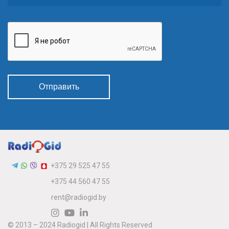
Отправить
+375 29 525 47 55
+375 44 560 47 55
rent@radiogid.by
© 2013 – 2024 Radiogid | All Rights Reserved